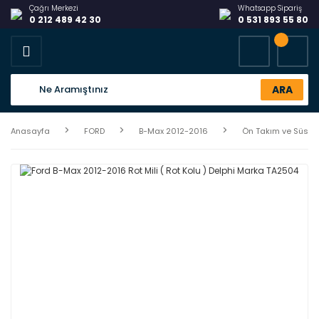
Çağrı Merkezi
Whatsapp Sipariş
0 212 489 42 30
0 531 893 55 80
ARA
Anasayfa
FORD
B-Max 2012-2016
Ön Takım ve Süspa