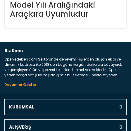
Model Yılı Aralığındaki
Araçlara Uyumludur
Bu ürüne ilk yorumu siz yapın!
Biz Kimiz
Opelyedekleri.com Sektöründe deneyimli kişilerden oluşan ekibi ve
Yorum Yaz
dinamik kadrosu ike 2018'den bugüne hergün daha da büyüyerek
ve genişleyen ürün yelpazesi ile sizlere hizmet vermektedir . Opel
yedek parça satışı ile başladığımız bu sektörde Chevrolet yedek
parçaları sonrasında PSA bünyesinde olan Peugeot ve Citroen
marka araçların ve FCA Grubun Fiat ve Alfa Romeo yedek parça
satışına başlamıştır . Bünyemizde satışını gerçekleştirdiğimiz
markaların tüm orjinal yedek parçalarını ve yan sanayilerini sizlere
sunmaktayız . Online yedek parça satışına verdiğimiz öncelik ile
KURUMSAL
Türkiyenin 4 bir yanına ve uluslarası dünyanın dört bir yanına
indirimli kargo fiyatları ile istediğiniz yedek parçayı elinize
ulaştırıyoruz Ne Satıyoruz ? Bu sorunun çok açık bir cevabı var yedek
parça ve bakım seti satıyoruz. Yedek parça denince akıllara binlerce
ALIŞVERİŞ
parça gelebilir ancak bunları biraz toparlarsak aşağıda belirttiğimiz