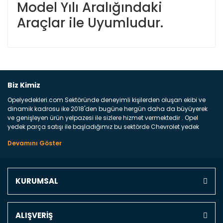
Model Yılı Aralığındaki
Araçlar ile Uyumludur.
Bu ürüne ilk yorumu siz yapın!
Biz Kimiz
Opelyedekleri.com Sektöründe deneyimli kişilerden oluşan ekibi ve
Yorum Yaz
dinamik kadrosu ike 2018'den bugüne hergün daha da büyüyerek
ve genişleyen ürün yelpazesi ile sizlere hizmet vermektedir . Opel
yedek parça satışı ile başladığımız bu sektörde Chevrolet yedek
parçaları sonrasında PSA bünyesinde olan Peugeot ve Citroen
marka araçların ve FCA Grubun Fiat ve Alfa Romeo yedek parça
satışına başlamıştır . Bünyemizde satışını gerçekleştirdiğimiz
markaların tüm orjinal yedek parçalarını ve yan sanayilerini sizlere
sunmaktayız . Online yedek parça satışına verdiğimiz öncelik ile
KURUMSAL
Türkiyenin 4 bir yanına ve uluslarası dünyanın dört bir yanına
indirimli kargo fiyatları ile istediğiniz yedek parçayı elinize
ulaştırıyoruz Ne Satıyoruz ? Bu sorunun çok açık bir cevabı var yedek
parça ve bakım seti satıyoruz. Yedek parça denince akıllara binlerce
ALIŞVERİŞ
parça gelebilir ancak bunları biraz toparlarsak aşağıda belirttiğimiz