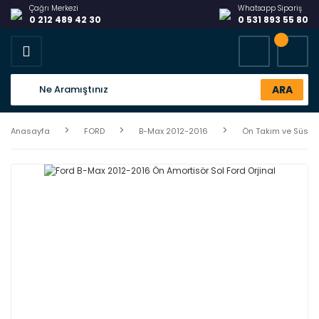
Çağrı Merkezi
Whatsapp Sipariş
0 212 489 42 30
0 531 893 55 80
ARA
Anasayfa
FORD
B-Max 2012-2016
Ön Takım ve Süspa