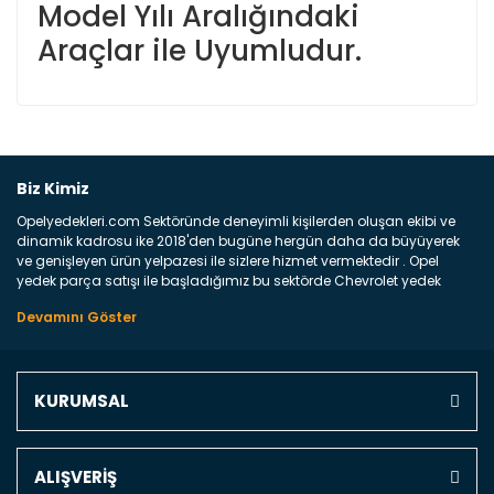
Model Yılı Aralığındaki
Araçlar ile Uyumludur.
Bu ürüne ilk yorumu siz yapın!
Biz Kimiz
Opelyedekleri.com Sektöründe deneyimli kişilerden oluşan ekibi ve
Yorum Yaz
dinamik kadrosu ike 2018'den bugüne hergün daha da büyüyerek
ve genişleyen ürün yelpazesi ile sizlere hizmet vermektedir . Opel
yedek parça satışı ile başladığımız bu sektörde Chevrolet yedek
parçaları sonrasında PSA bünyesinde olan Peugeot ve Citroen
marka araçların ve FCA Grubun Fiat ve Alfa Romeo yedek parça
satışına başlamıştır . Bünyemizde satışını gerçekleştirdiğimiz
markaların tüm orjinal yedek parçalarını ve yan sanayilerini sizlere
sunmaktayız . Online yedek parça satışına verdiğimiz öncelik ile
KURUMSAL
Türkiyenin 4 bir yanına ve uluslarası dünyanın dört bir yanına
indirimli kargo fiyatları ile istediğiniz yedek parçayı elinize
ulaştırıyoruz Ne Satıyoruz ? Bu sorunun çok açık bir cevabı var yedek
parça ve bakım seti satıyoruz. Yedek parça denince akıllara binlerce
ALIŞVERİŞ
parça gelebilir ancak bunları biraz toparlarsak aşağıda belirttiğimiz