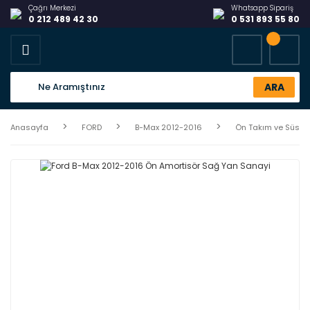
Çağrı Merkezi
Whatsapp Sipariş
0 212 489 42 30
0 531 893 55 80
ARA
Anasayfa
FORD
B-Max 2012-2016
Ön Takım ve Süspa