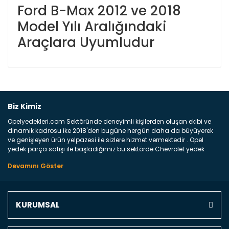
Ford B-Max 2012 ve 2018
Model Yılı Aralığındaki
Araçlara Uyumludur
Bu ürüne ilk yorumu siz yapın!
Biz Kimiz
Opelyedekleri.com Sektöründe deneyimli kişilerden oluşan ekibi ve
Yorum Yaz
dinamik kadrosu ike 2018'den bugüne hergün daha da büyüyerek
ve genişleyen ürün yelpazesi ile sizlere hizmet vermektedir . Opel
yedek parça satışı ile başladığımız bu sektörde Chevrolet yedek
parçaları sonrasında PSA bünyesinde olan Peugeot ve Citroen
marka araçların ve FCA Grubun Fiat ve Alfa Romeo yedek parça
satışına başlamıştır . Bünyemizde satışını gerçekleştirdiğimiz
markaların tüm orjinal yedek parçalarını ve yan sanayilerini sizlere
sunmaktayız . Online yedek parça satışına verdiğimiz öncelik ile
KURUMSAL
Türkiyenin 4 bir yanına ve uluslarası dünyanın dört bir yanına
indirimli kargo fiyatları ile istediğiniz yedek parçayı elinize
ulaştırıyoruz Ne Satıyoruz ? Bu sorunun çok açık bir cevabı var yedek