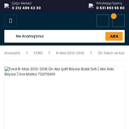
Çağrı Merkezi
Whatsapp Sipariş
0 212 489 42 30
0 531 893 55 80
ARA
Anasayfa
FORD
B-Max 2012-2016
Ön Takım ve Süspa