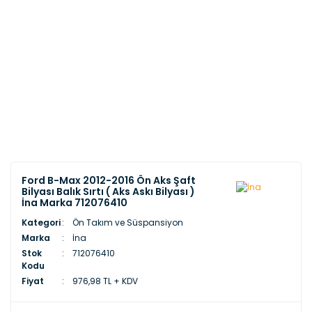
Ford B-Max 2012-2016 Ön Aks Şaft
Bilyası Balık Sırtı ( Aks Askı Bilyası )
İna Marka 712076410
Kategori
Ön Takım ve Süspansiyon
Marka
İna
Stok
712076410
Kodu
Fiyat
976,98 TL + KDV