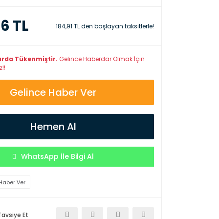
46 TL
184,91 TL den başlayan taksitlerle!
arda Tükenmiştir.
Gelince Haberdar Olmak İçin
!!
Gelince Haber Ver
Hemen Al
WhatsApp İle Bilgi Al
Haber Ver
Tavsiye Et