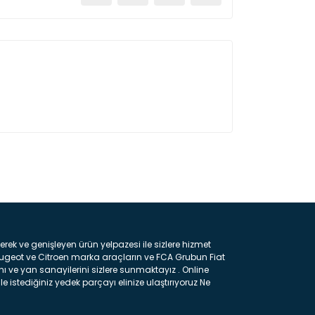
ın!
k ve genişleyen ürün yelpazesi ile sizlere hizmet
eugeot ve Citroen marka araçların ve FCA Grubun Fiat
ı ve yan sanayilerini sizlere sunmaktayız . Online
e istediğiniz yedek parçayı elinize ulaştırıyoruz Ne
 gelebilir ancak bunları biraz toparlarsak aşağıda
ılmış olan kaporta aksam parçasıdır. Çamurluk :