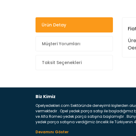
Ürün Detay
Fia
Üre
Müşteri Yorumları
Oem
Taksit Seçenekleri
Biz Kimiz
Opelyedekleri.com Sektöründe deneyimli kişilerden olu
vermektedir . Opel yedek parça satışı ile başladığımı
ve Alfa Romeo yedek parça satışına başlamıştır . Bünye
yedek parça satışına verdiğimiz öncelik ile Türkiyenin 4 
Satıyoruz ? Bu sorunun çok açık bir cevabı var yedek p
belirttiğimiz parçalar sizlere fikir sağlayacaktır. Ön