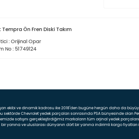
t Tempra Ön Fren Diski Takım
tici : Orijinal Opar
 No : 51749124
Bu ürüne ilk yorumu siz yap
Yorum Yaz
şan ekibi ve dinamik kadrosu ike 2018'den bugüne hergün daha da büyüyere
z bu sektörde Chevrolet yedek parçaları sonrasında PSA bünyesinde olan P
mizde satışını gerçekleştirdiğimiz markaların tüm orjinal yedek parçaların
bir yanına ve uluslarası dünyanın dört bir yanına indirimli kargo fiyatları il
arça ve bakım seti satıyoruz. Yedek parça denince akıllara binlerce parça
 Tampon : Aracınızın ön kısmında bulunan plastik darbe emici amacı ile yap