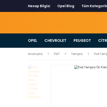
Hesap Bilgisi
Opel Blog
Tüm Kategoril
OPEL
CHEVROLET
PEUGEOT
CİT
Anasayfa
FİAT
Tempra
Fiat Tem