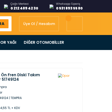
Çağrı Merkezi
Whatsapp Sipariş
0 212 489 42 30
0 531 893 55 80
RA
Üye Ol / Hesabım
OR YAĞI
DİĞER OTOMOBİLLER
 Ön Fren Diski Takım
r 51749124
mpra
ar
49124 | TEMPRA
74,55 TL + KDV