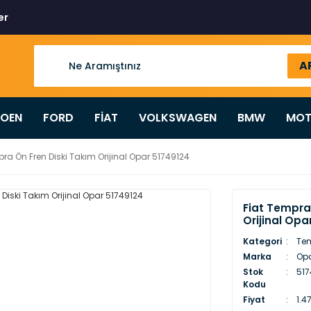
er
A
ROEN
FORD
FİAT
VOLKSWAGEN
BMW
MOT
pra Ön Fren Diski Takım Orijinal Opar 51749124
Fiat Tempra
Orijinal Opa
Kategori
Te
Marka
Op
Stok
517
Kodu
Fiyat
1.4