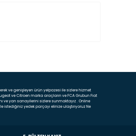
ın!
k ve genişleyen ürün yelpazesi ile sizlere hizmet
eugeot ve Citroen marka araçların ve FCA Grubun Fiat
ı ve yan sanayilerini sizlere sunmaktayız . Online
e istediğiniz yedek parçayı elinize ulaştırıyoruz Ne
 gelebilir ancak bunları biraz toparlarsak aşağıda
ılmış olan kaporta aksam parçasıdır. Çamurluk :
 parçasıdır. Kaput : Aracınızın ön kısmında bulunan
rçasıdır. Fren Balatası : Aracımızı durdurmak için
frenleme ana elemanıdır . Hangi Araçlara Yedek Parça