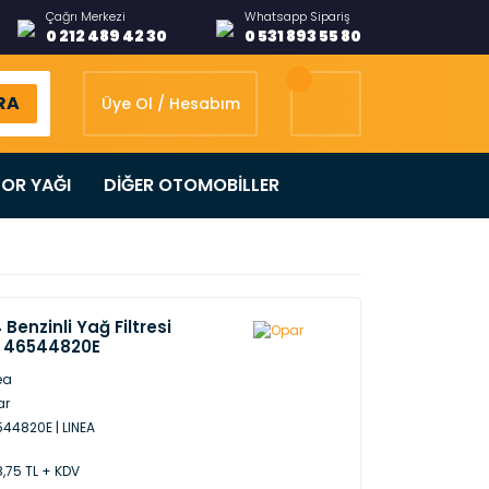
Çağrı Merkezi
Whatsapp Sipariş
0 212 489 42 30
0 531 893 55 80
RA
Üye Ol / Hesabım
OR YAĞI
DİĞER OTOMOBİLLER
4 Benzinli Yağ Filtresi
r 46544820E
ea
ar
44820E | LINEA
,75 TL + KDV