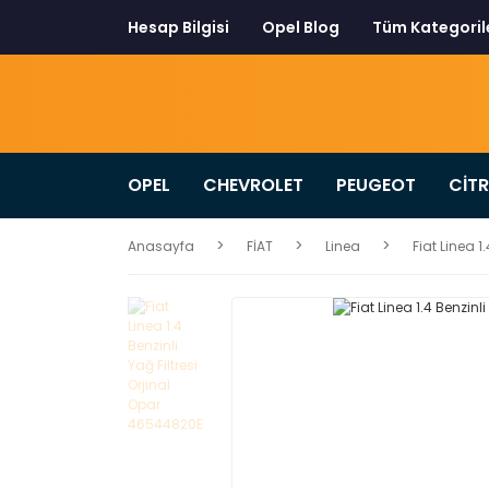
Hesap Bilgisi
Opel Blog
Tüm Kategoril
OPEL
CHEVROLET
PEUGEOT
CİT
Anasayfa
FİAT
Linea
Fiat Linea 1