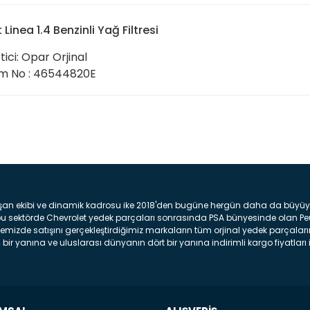
t Linea 1.4 Benzinli Yağ Filtresi
tici: Opar Orjinal
m No : 46544820E
Bu ürüne ilk yorumu siz yap
Yorum Yaz
şan ekibi ve dinamik kadrosu ike 2018'den bugüne hergün daha da büyüyere
z bu sektörde Chevrolet yedek parçaları sonrasında PSA bünyesinde olan P
mizde satışını gerçekleştirdiğimiz markaların tüm orjinal yedek parçaların
bir yanına ve uluslarası dünyanın dört bir yanına indirimli kargo fiyatları il
arça ve bakım seti satıyoruz. Yedek parça denince akıllara binlerce parça
 Tampon : Aracınızın ön kısmında bulunan plastik darbe emici amacı ile yap
c veya plsatikten yapılma olan tekerlek çamurluk kısmıdır. Kaporta aksam
am parçasıdır. Far : Aracımızın aydınlatma amacı ile kullanılan aksam pa
aksam parçadır . Fren Diski : Aracımızın ön ve arka tekerlerinde bulunan 