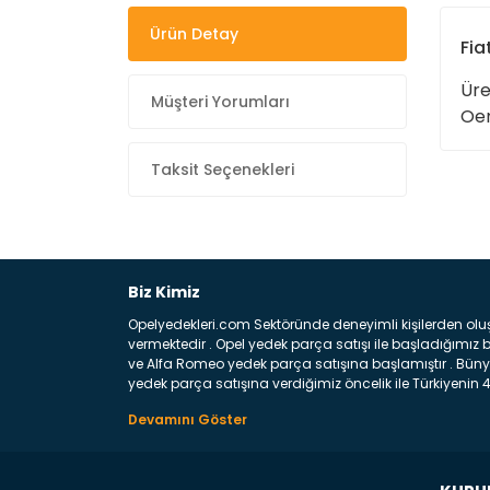
Ürün Detay
Fia
Üre
Müşteri Yorumları
Oe
Taksit Seçenekleri
Biz Kimiz
Opelyedekleri.com Sektöründe deneyimli kişilerden olu
vermektedir . Opel yedek parça satışı ile başladığımı
ve Alfa Romeo yedek parça satışına başlamıştır . Bünye
yedek parça satışına verdiğimiz öncelik ile Türkiyenin 4 
Satıyoruz ? Bu sorunun çok açık bir cevabı var yedek p
belirttiğimiz parçalar sizlere fikir sağlayacaktır. Ön
Aracınızın ön ve arka teker kısmını kapsayan metal sa
motor koruma amacı ile yapılmış olan sac kaporta aks
üretilmiş disk ile teması sayesinde durmayı sağlayan 