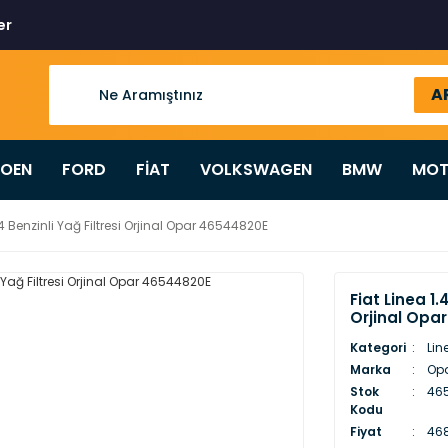
er
A
ROEN
FORD
FİAT
VOLKSWAGEN
BMW
MOT
.4 Benzinli Yağ Filtresi Orjinal Opar 46544820E
Fiat Linea 1.
Orjinal Opa
Kategori
Lin
Marka
Op
Stok
465
Kodu
Fiyat
468