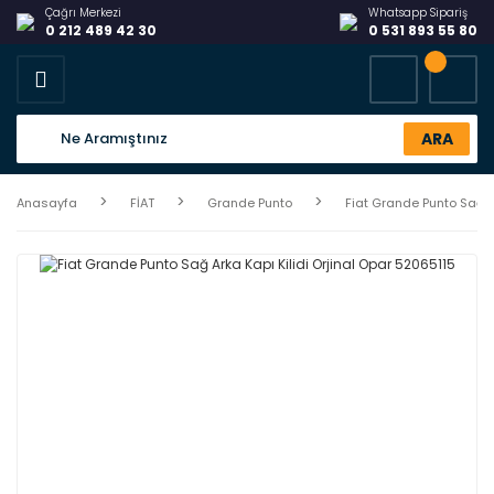
Çağrı Merkezi
Whatsapp Sipariş
0 212 489 42 30
0 531 893 55 80
ARA
Anasayfa
FİAT
Grande Punto
Fiat Grande Punto Sağ A