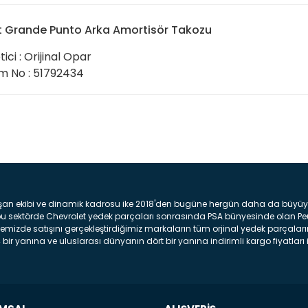
t Grande Punto Arka Amortisör Takozu
tici : Orijinal Opar
 No : 51792434
Bu ürüne ilk yorumu siz yap
Yorum Yaz
şan ekibi ve dinamik kadrosu ike 2018'den bugüne hergün daha da büyüyere
z bu sektörde Chevrolet yedek parçaları sonrasında PSA bünyesinde olan P
mizde satışını gerçekleştirdiğimiz markaların tüm orjinal yedek parçaların
bir yanına ve uluslarası dünyanın dört bir yanına indirimli kargo fiyatları il
arça ve bakım seti satıyoruz. Yedek parça denince akıllara binlerce parça
 Tampon : Aracınızın ön kısmında bulunan plastik darbe emici amacı ile yap
c veya plsatikten yapılma olan tekerlek çamurluk kısmıdır. Kaporta aksam
am parçasıdır. Far : Aracımızın aydınlatma amacı ile kullanılan aksam pa
aksam parçadır . Fren Diski : Aracımızın ön ve arka tekerlerinde bulunan 