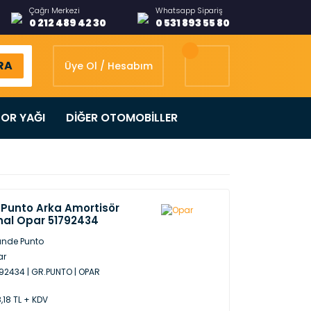
Çağrı Merkezi
Whatsapp Sipariş
0 212 489 42 30
0 531 893 55 80
RA
Üye Ol / Hesabım
OR YAĞI
DİĞER OTOMOBİLLER
 Punto Arka Amortisör
inal Opar 51792434
nde Punto
ar
92434 | GR.PUNTO | OPAR
,18 TL + KDV