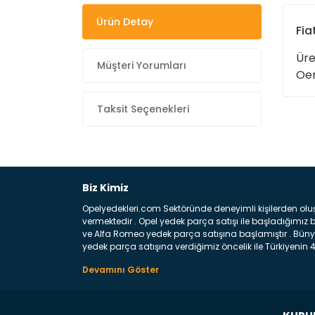
Ürün Detay
Fia
Üre
Müşteri Yorumları
Oem
Taksit Seçenekleri
Biz Kimiz
Opelyedekleri.com Sektöründe deneyimli kişilerden olu
vermektedir . Opel yedek parça satışı ile başladığımı
ve Alfa Romeo yedek parça satışına başlamıştır . Bünye
yedek parça satışına verdiğimiz öncelik ile Türkiyenin 4 
Satıyoruz ? Bu sorunun çok açık bir cevabı var yedek p
belirttiğimiz parçalar sizlere fikir sağlayacaktır. Ön
Aracınızın ön ve arka teker kısmını kapsayan metal sa
motor koruma amacı ile yapılmış olan sac kaporta aks
üretilmiş disk ile teması sayesinde durmayı sağlayan 