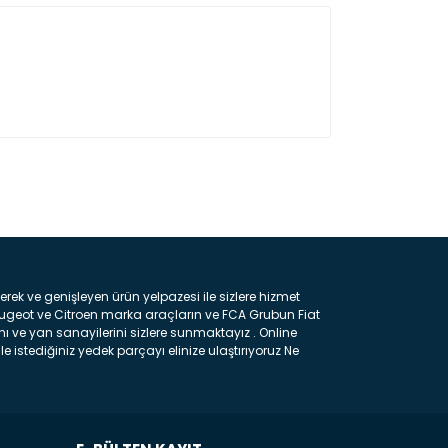
ın!
k ve genişleyen ürün yelpazesi ile sizlere hizmet
eugeot ve Citroen marka araçların ve FCA Grubun Fiat
ı ve yan sanayilerini sizlere sunmaktayız . Online
e istediğiniz yedek parçayı elinize ulaştırıyoruz Ne
 gelebilir ancak bunları biraz toparlarsak aşağıda
ılmış olan kaporta aksam parçasıdır. Çamurluk :
 parçasıdır. Kaput : Aracınızın ön kısmında bulunan
rçasıdır. Fren Balatası : Aracımızı durdurmak için
frenleme ana elemanıdır . Hangi Araçlara Yedek Parça