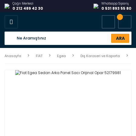
Çağrı Merkezi
Whatsapp Sipariş
0 212 489 42 30
0 531 893 55 80
ARA
Anasayfa
FİAT
Egea
Dış Karoseri ve Kaporta