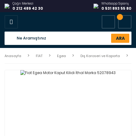
Çağrı Merkezi
Whatsapp Sipariş
0 212 489 42 30
0 531 893 55 80
ARA
Anasayfa
FİAT
Egea
Dış Karoseri ve Kaporta