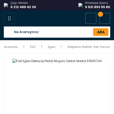
Çağrı Merkezi
Whatsapp Sipariş
0 212 489 42 30
0 531 893 55 80
ARA
Anasayfa
FİAT
Egea
Ateşleme, Elektrik, Valf, Sensör