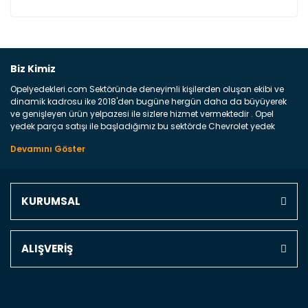
Bu ürüne ilk yorumu siz yapın!
Biz Kimiz
Opelyedekleri.com Sektöründe deneyimli kişilerden oluşan ekibi ve
Yorum Yaz
dinamik kadrosu ike 2018'den bugüne hergün daha da büyüyerek
ve genişleyen ürün yelpazesi ile sizlere hizmet vermektedir . Opel
yedek parça satışı ile başladığımız bu sektörde Chevrolet yedek
parçaları sonrasında PSA bünyesinde olan Peugeot ve Citroen
marka araçların ve FCA Grubun Fiat ve Alfa Romeo yedek parça
satışına başlamıştır . Bünyemizde satışını gerçekleştirdiğimiz
markaların tüm orjinal yedek parçalarını ve yan sanayilerini sizlere
sunmaktayız . Online yedek parça satışına verdiğimiz öncelik ile
KURUMSAL
Türkiyenin 4 bir yanına ve uluslarası dünyanın dört bir yanına
indirimli kargo fiyatları ile istediğiniz yedek parçayı elinize
ulaştırıyoruz Ne Satıyoruz ? Bu sorunun çok açık bir cevabı var yedek
parça ve bakım seti satıyoruz. Yedek parça denince akıllara binlerce
ALIŞVERİŞ
parça gelebilir ancak bunları biraz toparlarsak aşağıda belirttiğimiz
parçalar sizlere fikir sağlayacaktır. Ön Tampon : Aracınızın ön
kısmında bulunan plastik darbe emici amacı ile yapılmış olan
kaporta aksam parçasıdır. Çamurluk : Aracınızın ön ve arka teker
kısmını kapsayan metal sac veya plsatikten yapılma olan tekerlek