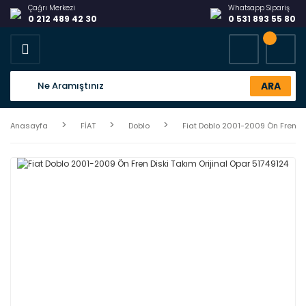
Çağrı Merkezi
Whatsapp Sipariş
0 212 489 42 30
0 531 893 55 80
ARA
Anasayfa
FİAT
Doblo
Fiat Doblo 2001-2009 Ön Fren Di