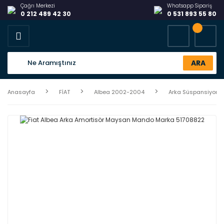
Çağrı Merkezi
Whatsapp Sipariş
0 212 489 42 30
0 531 893 55 80
ARA
Anasayfa
FİAT
Albea 2002-2004
Arka Süspansiyon v