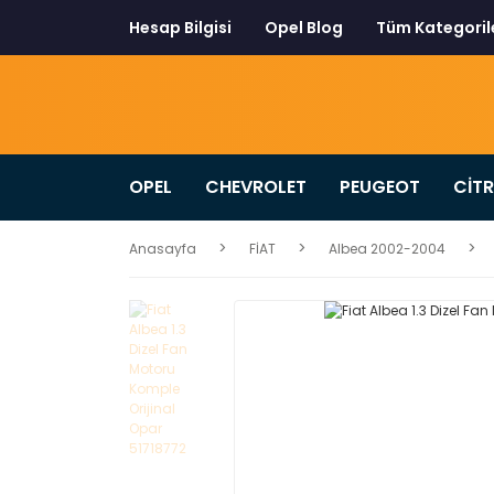
Hesap Bilgisi
Opel Blog
Tüm Kategoril
OPEL
CHEVROLET
PEUGEOT
CİT
Anasayfa
FİAT
Albea 2002-2004