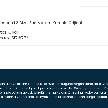
t Albea 1.3 Dizel Fan Motoru Komple Orijinal
tici : Opar
 No : 51718772
Bu ürüne ilk yorumu siz yap
Yorum Yaz
şan ekibi ve dinamik kadrosu ike 2018'den bugüne hergün daha da büyüyere
z bu sektörde Chevrolet yedek parçaları sonrasında PSA bünyesinde olan P
mizde satışını gerçekleştirdiğimiz markaların tüm orjinal yedek parçaların
bir yanına ve uluslarası dünyanın dört bir yanına indirimli kargo fiyatları il
arça ve bakım seti satıyoruz. Yedek parça denince akıllara binlerce parça
 Tampon : Aracınızın ön kısmında bulunan plastik darbe emici amacı ile yap