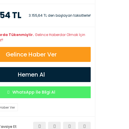
,54 TL
3.155,64 TL den başlayan taksitlerle!
arda Tükenmiştir.
Gelince Haberdar Olmak İçin
!!
Gelince Haber Ver
Hemen Al
WhatsApp İle Bilgi Al
Haber Ver
Tavsiye Et