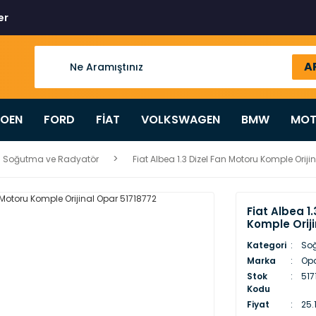
er
A
ROEN
FORD
FİAT
VOLKSWAGEN
BMW
MOT
Soğutma ve Radyatör
Fiat Albea 1.3 Dizel Fan Motoru Komple Oriji
Fiat Albea 1
Komple Oriji
Kategori
So
Marka
Op
Stok
517
Kodu
Fiyat
25.