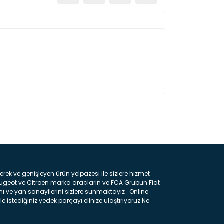
ın!
k ve genişleyen ürün yelpazesi ile sizlere hizmet
eugeot ve Citroen marka araçların ve FCA Grubun Fiat
ı ve yan sanayilerini sizlere sunmaktayız . Online
e istediğiniz yedek parçayı elinize ulaştırıyoruz Ne
 gelebilir ancak bunları biraz toparlarsak aşağıda
ılmış olan kaporta aksam parçasıdır. Çamurluk :