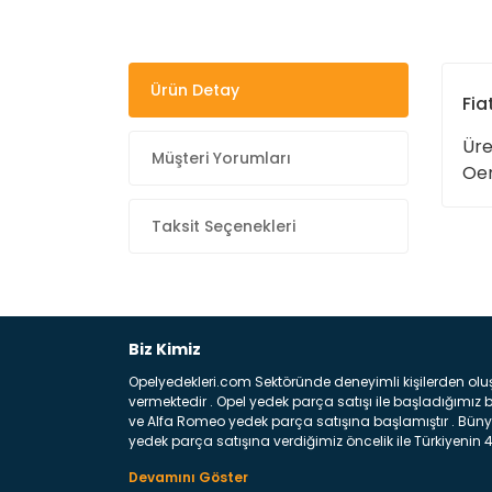
Ürün Detay
Fia
Üre
Müşteri Yorumları
Oem
Taksit Seçenekleri
Biz Kimiz
Opelyedekleri.com Sektöründe deneyimli kişilerden olu
vermektedir . Opel yedek parça satışı ile başladığımı
ve Alfa Romeo yedek parça satışına başlamıştır . Bünye
yedek parça satışına verdiğimiz öncelik ile Türkiyenin 4 
Satıyoruz ? Bu sorunun çok açık bir cevabı var yedek p
belirttiğimiz parçalar sizlere fikir sağlayacaktır. Ön