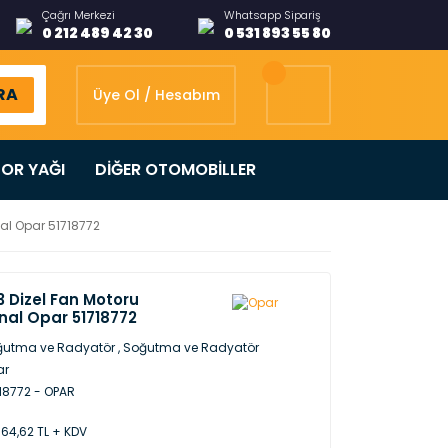
Çağrı Merkezi
Whatsapp Sipariş
0 212 489 42 30
0 531 893 55 80
RA
Üye Ol / Hesabım
OR YAĞI
DİĞER OTOMOBİLLER
nal Opar 51718772
.3 Dizel Fan Motoru
nal Opar 51718772
ğutma ve Radyatör
,
Soğutma ve Radyatör
ar
18772 - OPAR
164,62 TL + KDV