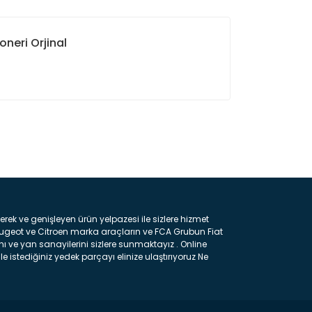
oneri Orjinal
ın!
k ve genişleyen ürün yelpazesi ile sizlere hizmet
eugeot ve Citroen marka araçların ve FCA Grubun Fiat
ı ve yan sanayilerini sizlere sunmaktayız . Online
e istediğiniz yedek parçayı elinize ulaştırıyoruz Ne
 gelebilir ancak bunları biraz toparlarsak aşağıda
ılmış olan kaporta aksam parçasıdır. Çamurluk :
 parçasıdır. Kaput : Aracınızın ön kısmında bulunan
rçasıdır. Fren Balatası : Aracımızı durdurmak için