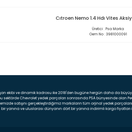
Cıtroen Nemo 1.4 Hdı Vites Aksiy
Üretici : Psa Marka
Oem No : 3981000091
Bu ürüne ilk yorumu siz yap
Yorum Yaz
şan ekibi ve dinamik kadrosu ike 2018'den bugüne hergün daha da büyüyere
z bu sektörde Chevrolet yedek parçaları sonrasında PSA bünyesinde olan P
mizde satışını gerçekleştirdiğimiz markaların tüm orjinal yedek parçaların
bir yanına ve uluslarası dünyanın dört bir yanına indirimli kargo fiyatları il
arça ve bakım seti satıyoruz. Yedek parça denince akıllara binlerce parça
 Tampon : Aracınızın ön kısmında bulunan plastik darbe emici amacı ile yap
c veya plsatikten yapılma olan tekerlek çamurluk kısmıdır. Kaporta aksam
am parçasıdır. Far : Aracımızın aydınlatma amacı ile kullanılan aksam pa