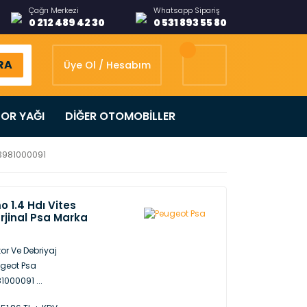
Çağrı Merkezi
Whatsapp Sipariş
0 212 489 42 30
0 531 893 55 80
RA
Üye Ol / Hesabım
OR YAĞI
DİĞER OTOMOBİLLER
 3981000091
 1.4 Hdı Vites
rjinal Psa Marka
or Ve Debriyaj
geot Psa
1000091 ...