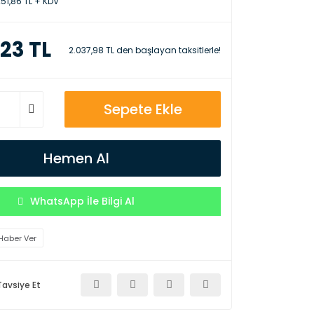
251,86 TL + KDV
,23 TL
2.037,98 TL den başlayan taksitlerle!
Sepete Ekle
Hemen Al
WhatsApp İle Bilgi Al
Haber Ver
Tavsiye Et