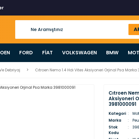
er
A
ROEN
FORD
FİAT
VOLKSWAGEN
BMW
MOT
Ve Debriyaj
Cıtroen Nemo 1.4 Hdı Vites Aksiyoneri Orjinal Psa Marka
Cıtroen Nemo
Aksiyoneri O
3981000091
Kategori
Mot
Marka
Peu
Stok
398
Kodu