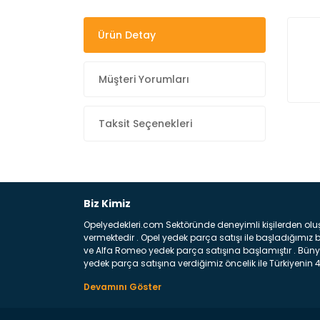
Ürün Detay
Müşteri Yorumları
Taksit Seçenekleri
Biz Kimiz
Opelyedekleri.com Sektöründe deneyimli kişilerden olu
vermektedir . Opel yedek parça satışı ile başladığımı
ve Alfa Romeo yedek parça satışına başlamıştır . Bünye
yedek parça satışına verdiğimiz öncelik ile Türkiyenin 4 
Satıyoruz ? Bu sorunun çok açık bir cevabı var yedek p
belirttiğimiz parçalar sizlere fikir sağlayacaktır. Ön
Aracınızın ön ve arka teker kısmını kapsayan metal sa
motor koruma amacı ile yapılmış olan sac kaporta aks