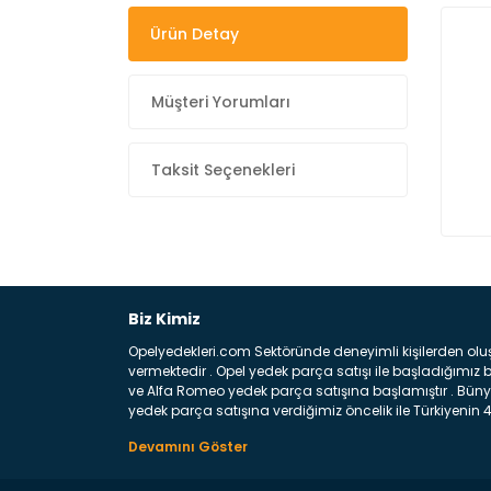
Ürün Detay
Müşteri Yorumları
Taksit Seçenekleri
Biz Kimiz
Opelyedekleri.com Sektöründe deneyimli kişilerden olu
vermektedir . Opel yedek parça satışı ile başladığımı
ve Alfa Romeo yedek parça satışına başlamıştır . Bünye
yedek parça satışına verdiğimiz öncelik ile Türkiyenin 4 
Satıyoruz ? Bu sorunun çok açık bir cevabı var yedek p
belirttiğimiz parçalar sizlere fikir sağlayacaktır. Ön
Aracınızın ön ve arka teker kısmını kapsayan metal sa
motor koruma amacı ile yapılmış olan sac kaporta aks