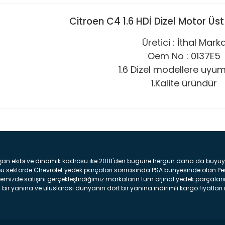
Citroen C4 1.6 HDİ Dizel Motor Ü
Üretici : İthal Mark
Oem No : 0137E5
1.6 Dizel modellere uyum
1.Kalite üründür
Bu ürüne ilk yorumu siz yap
şan ekibi ve dinamik kadrosu ike 2018'den bugüne hergün daha da büyüyere
Yorum Yaz
z bu sektörde Chevrolet yedek parçaları sonrasında PSA bünyesinde olan P
mizde satışını gerçekleştirdiğimiz markaların tüm orjinal yedek parçaların
bir yanına ve uluslarası dünyanın dört bir yanına indirimli kargo fiyatları il
arça ve bakım seti satıyoruz. Yedek parça denince akıllara binlerce parça
 Tampon : Aracınızın ön kısmında bulunan plastik darbe emici amacı ile yap
c veya plsatikten yapılma olan tekerlek çamurluk kısmıdır. Kaporta aksam
am parçasıdır. Far : Aracımızın aydınlatma amacı ile kullanılan aksam pa