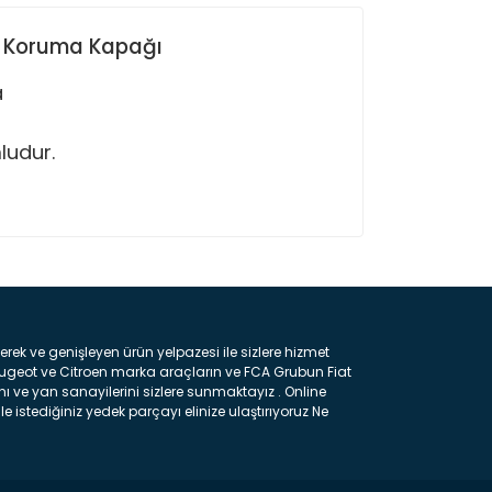
st Koruma Kapağı
a
ludur.
ın!
k ve genişleyen ürün yelpazesi ile sizlere hizmet
eugeot ve Citroen marka araçların ve FCA Grubun Fiat
ı ve yan sanayilerini sizlere sunmaktayız . Online
e istediğiniz yedek parçayı elinize ulaştırıyoruz Ne
 gelebilir ancak bunları biraz toparlarsak aşağıda
ılmış olan kaporta aksam parçasıdır. Çamurluk :
 parçasıdır. Kaput : Aracınızın ön kısmında bulunan
rçasıdır. Fren Balatası : Aracımızı durdurmak için