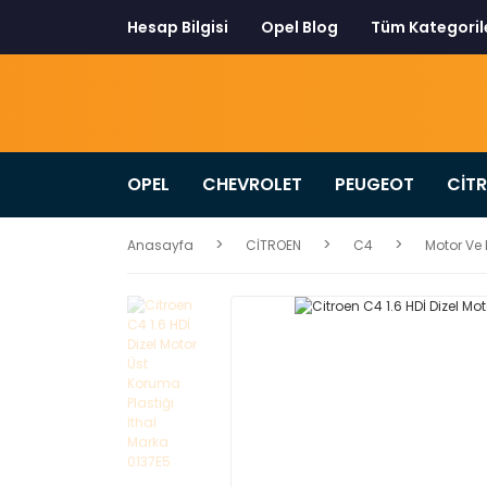
Hesap Bilgisi
Opel Blog
Tüm Kategoril
OPEL
CHEVROLET
PEUGEOT
CİT
Anasayfa
CİTROEN
C4
Motor Ve 