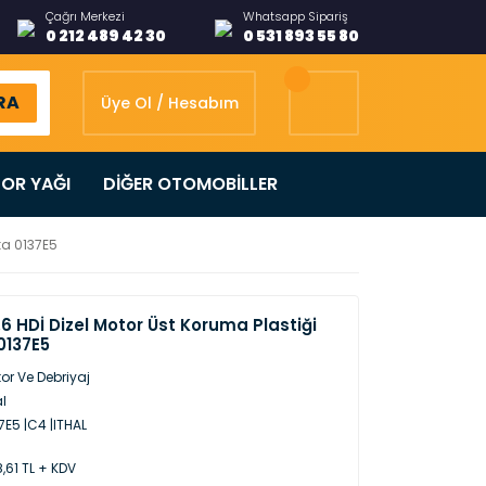
Çağrı Merkezi
Whatsapp Sipariş
0 212 489 42 30
0 531 893 55 80
RA
Üye Ol / Hesabım
OR YAĞI
DİĞER OTOMOBİLLER
rka 0137E5
.6 HDİ Dizel Motor Üst Koruma Plastiği
0137E5
or Ve Debriyaj
al
7E5 |C4 |ITHAL
,61 TL + KDV