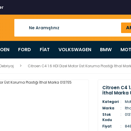
er
A
ROEN
FORD
FİAT
VOLKSWAGEN
BMW
MOT
Debriyaj
Citroen C4 1.6 HDİ Dizel Motor Üst Koruma Plastiği İthal Ma
Citroen C4 1
İthal Marka 
Kategori
Mot
Marka
İth
Stok
013
Kodu
Fiyat
848