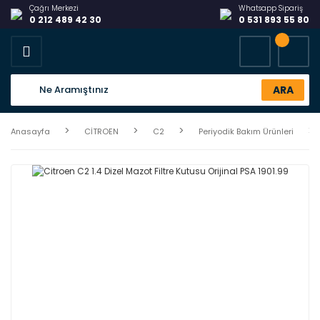
Çağrı Merkezi
Whatsapp Sipariş
0 212 489 42 30
0 531 893 55 80
ARA
Anasayfa
CİTROEN
C2
Periyodik Bakım Ürünleri