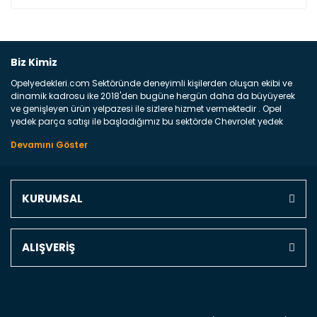
Bu ürüne ilk yorumu siz yapın!
Biz Kimiz
Opelyedekleri.com Sektöründe deneyimli kişilerden oluşan ekibi ve
Yorum Yaz
dinamik kadrosu ike 2018'den bugüne hergün daha da büyüyerek
ve genişleyen ürün yelpazesi ile sizlere hizmet vermektedir . Opel
yedek parça satışı ile başladığımız bu sektörde Chevrolet yedek
parçaları sonrasında PSA bünyesinde olan Peugeot ve Citroen
marka araçların ve FCA Grubun Fiat ve Alfa Romeo yedek parça
satışına başlamıştır . Bünyemizde satışını gerçekleştirdiğimiz
markaların tüm orjinal yedek parçalarını ve yan sanayilerini sizlere
sunmaktayız . Online yedek parça satışına verdiğimiz öncelik ile
KURUMSAL
Türkiyenin 4 bir yanına ve uluslarası dünyanın dört bir yanına
indirimli kargo fiyatları ile istediğiniz yedek parçayı elinize
ulaştırıyoruz Ne Satıyoruz ? Bu sorunun çok açık bir cevabı var yedek
parça ve bakım seti satıyoruz. Yedek parça denince akıllara binlerce
ALIŞVERİŞ
parça gelebilir ancak bunları biraz toparlarsak aşağıda belirttiğimiz
parçalar sizlere fikir sağlayacaktır. Ön Tampon : Aracınızın ön
kısmında bulunan plastik darbe emici amacı ile yapılmış olan
kaporta aksam parçasıdır. Çamurluk : Aracınızın ön ve arka teker
kısmını kapsayan metal sac veya plsatikten yapılma olan tekerlek
çamurluk kısmıdır. Kaporta aksam parçasıdır. Kaput : Aracınızın ön