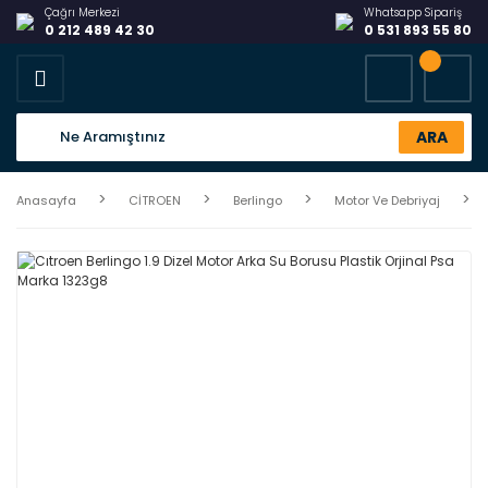
Çağrı Merkezi
Whatsapp Sipariş
0 212 489 42 30
0 531 893 55 80
ARA
Anasayfa
CİTROEN
Berlingo
Motor Ve Debriyaj