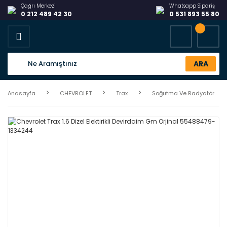
Çağrı Merkezi
Whatsapp Sipariş
0 212 489 42 30
0 531 893 55 80
ARA
Anasayfa
CHEVROLET
Trax
Soğutma Ve Radyatör