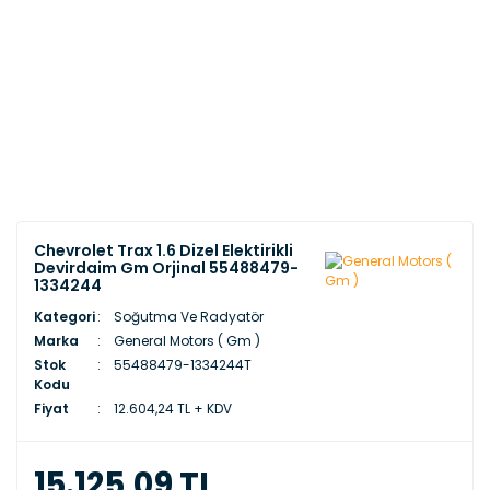
Chevrolet Trax 1.6 Dizel Elektirikli
Devirdaim Gm Orjinal 55488479-
1334244
Kategori
Soğutma Ve Radyatör
Marka
General Motors ( Gm )
Stok
55488479-1334244T
Kodu
Fiyat
12.604,24 TL + KDV
15.125,09 TL