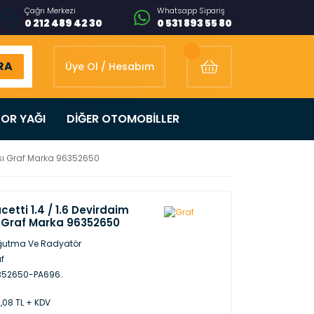
Çağrı Merkezi
Whatsapp Sipariş
0 212 489 42 30
0 531 893 55 80
RA
Üye Ol / Hesabım
OR YAĞI
DİĞER OTOMOBİLLER
ası Graf Marka 96352650
cetti 1.4 / 1.6 Devirdaim
 Graf Marka 96352650
ğutma Ve Radyatör
f
352650-PA696.
,08 TL + KDV