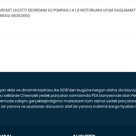
ROLET LACETTİ DEVİRDAİM SU POMPASI.1.4 1.6 MOTORLARA UYUM SAGLAMAKT
ARASI 96352650
Bu ürüne ilk yorumu siz yap
Yorum Yaz
şan ekibi ve dinamik kadrosu ike 2018'den bugüne hergün daha da büyüyere
z bu sektörde Chevrolet yedek parçaları sonrasında PSA bünyesinde olan P
mizde satışını gerçekleştirdiğimiz markaların tüm orjinal yedek parçaların
bir yanına ve uluslarası dünyanın dört bir yanına indirimli kargo fiyatları il
arça ve bakım seti satıyoruz. Yedek parça denince akıllara binlerce parça
 Tampon : Aracınızın ön kısmında bulunan plastik darbe emici amacı ile yap
c veya plsatikten yapılma olan tekerlek çamurluk kısmıdır. Kaporta aksam
am parçasıdır. Far : Aracımızın aydınlatma amacı ile kullanılan aksam pa
aksam parçadır . Fren Diski : Aracımızın ön ve arka tekerlerinde bulunan 