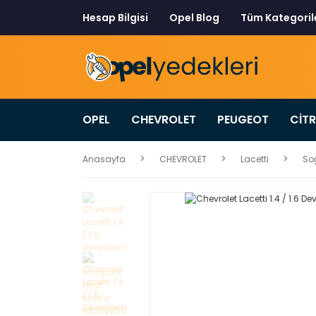
Hesap Bilgisi
Opel Blog
Tüm Kategoril
OPEL
CHEVROLET
PEUGEOT
CİT
Anasayfa
CHEVROLET
Lacetti
So