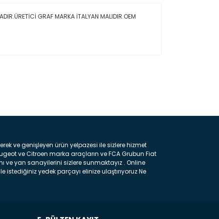
ADIR.ÜRETİCİ GRAF MARKA İTALYAN MALIDIR.OEM
ın!
k ve genişleyen ürün yelpazesi ile sizlere hizmet
eugeot ve Citroen marka araçların ve FCA Grubun Fiat
ı ve yan sanayilerini sizlere sunmaktayız . Online
e istediğiniz yedek parçayı elinize ulaştırıyoruz Ne
 gelebilir ancak bunları biraz toparlarsak aşağıda
ılmış olan kaporta aksam parçasıdır. Çamurluk :
 parçasıdır. Kaput : Aracınızın ön kısmında bulunan
rçasıdır. Fren Balatası : Aracımızı durdurmak için
frenleme ana elemanıdır . Hangi Araçlara Yedek Parça