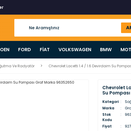
er
A
ROEN
FORD
FİAT
VOLKSWAGEN
BMW
MOT
ğutma Ve Radyatör
Chevrolet Lacetti 1.4 / 1.6 Devirdaim Su Pomp
Chevrolet La
Su Pompası
Kategori
So
Marka
Gra
Stok
96
Kodu
Fiyat
927