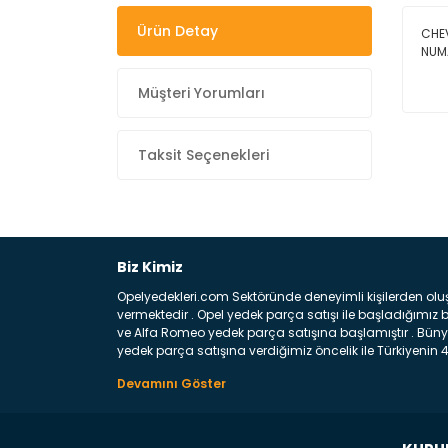
Ürün Detay
CHEV
NUM
Müşteri Yorumları
Taksit Seçenekleri
Biz Kimiz
Opelyedekleri.com Sektöründe deneyimli kişilerden olu
vermektedir . Opel yedek parça satışı ile başladığımı
ve Alfa Romeo yedek parça satışına başlamıştır . Bünye
yedek parça satışına verdiğimiz öncelik ile Türkiyenin 4 
Satıyoruz ? Bu sorunun çok açık bir cevabı var yedek p
belirttiğimiz parçalar sizlere fikir sağlayacaktır. Ön
Aracınızın ön ve arka teker kısmını kapsayan metal sa
motor koruma amacı ile yapılmış olan sac kaporta aks
üretilmiş disk ile teması sayesinde durmayı sağlayan 