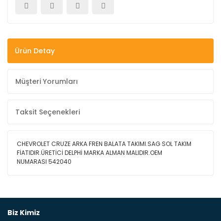
Ürün Detay
Müşteri Yorumları
Taksit Seçenekleri
CHEVROLET CRUZE ARKA FREN BALATA TAKIMI.SAG SOL TAKIM
FİATIDIR.ÜRETİCİ DELPHİ MARKA ALMAN MALIDIR.OEM
NUMARASI 542040
Bu ürüne ilk yorumu siz yapın!
Biz Kimiz