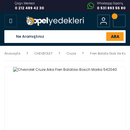
Çağrı Merkezi
Whatsapp Sipariş
0 212 489 42 30
0 531 893 55 80
ARA
Anasayfa
CHEVROLET
Cruze
Fren Balata Disk Ve Ka