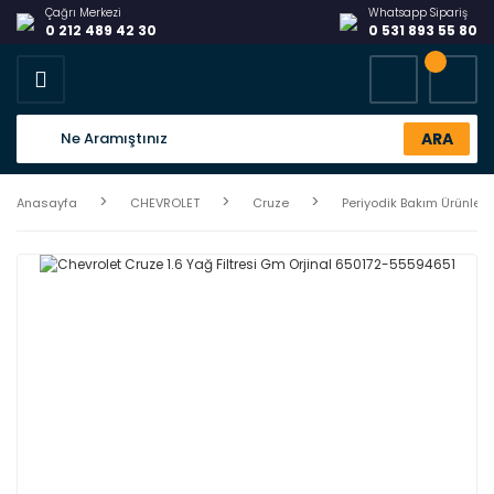
Çağrı Merkezi
Whatsapp Sipariş
0 212 489 42 30
0 531 893 55 80
ARA
Anasayfa
CHEVROLET
Cruze
Periyodik Bakım Ürünleri