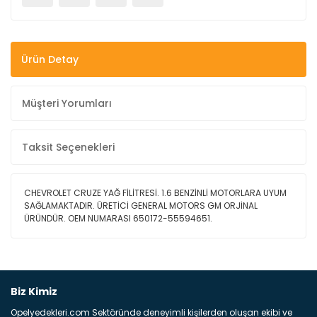
Ürün Detay
Müşteri Yorumları
Taksit Seçenekleri
CHEVROLET CRUZE YAĞ FİLİTRESİ. 1.6 BENZİNLİ MOTORLARA UYUM
SAĞLAMAKTADIR. ÜRETİCİ GENERAL MOTORS GM ORJİNAL
ÜRÜNDÜR. OEM NUMARASI 650172-55594651.
Bu ürüne ilk yorumu siz yapın!
Biz Kimiz
Opelyedekleri.com Sektöründe deneyimli kişilerden oluşan ekibi ve