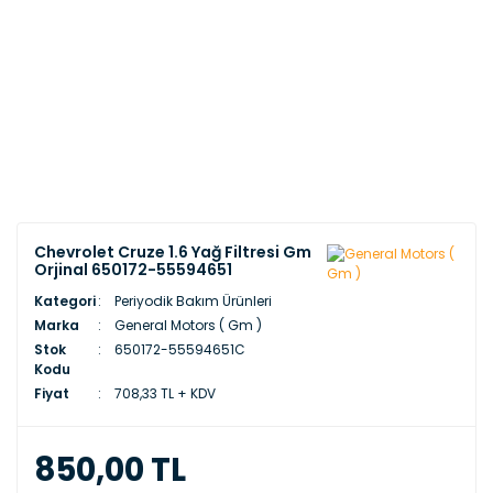
Chevrolet Cruze 1.6 Yağ Filtresi Gm
Orjinal 650172-55594651
Kategori
Periyodik Bakım Ürünleri
Marka
General Motors ( Gm )
Stok
650172-55594651C
Kodu
Fiyat
708,33 TL + KDV
850,00 TL