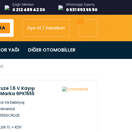
Çağrı Merkezi
Whatsapp Sipariş
0 212 489 42 30
0 531 893 55 80
RA
Üye Ol / Hesabım
OR YAĞI
DİĞER OTOMOBİLLER
55
uze 1.6 V Kayışı
 Marka 6PK1555
or Ve Debriyaj
tinental
K1555CRUZE
,56 TL + KDV