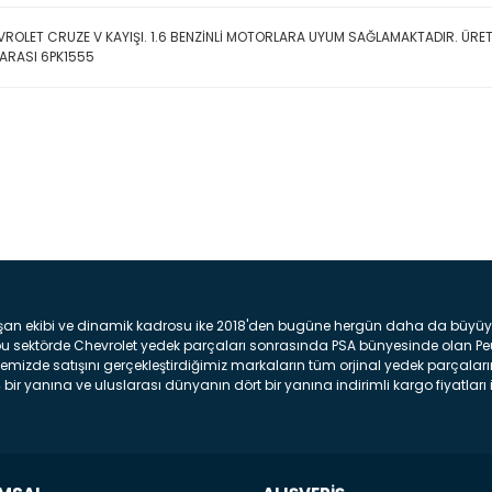
ROLET CRUZE V KAYIŞI. 1.6 BENZİNLİ MOTORLARA UYUM SAĞLAMAKTADIR. ÜRE
ARASI 6PK1555
Bu ürüne ilk yorumu siz yap
Yorum Yaz
şan ekibi ve dinamik kadrosu ike 2018'den bugüne hergün daha da büyüyere
z bu sektörde Chevrolet yedek parçaları sonrasında PSA bünyesinde olan P
mizde satışını gerçekleştirdiğimiz markaların tüm orjinal yedek parçaların
bir yanına ve uluslarası dünyanın dört bir yanına indirimli kargo fiyatları il
arça ve bakım seti satıyoruz. Yedek parça denince akıllara binlerce parça
 Tampon : Aracınızın ön kısmında bulunan plastik darbe emici amacı ile yap
c veya plsatikten yapılma olan tekerlek çamurluk kısmıdır. Kaporta aksam
am parçasıdır. Far : Aracımızın aydınlatma amacı ile kullanılan aksam pa
aksam parçadır . Fren Diski : Aracımızın ön ve arka tekerlerinde bulunan 