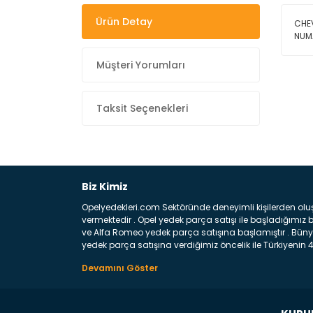
Ürün Detay
CHEV
NUM
Müşteri Yorumları
Taksit Seçenekleri
Biz Kimiz
Opelyedekleri.com Sektöründe deneyimli kişilerden olu
vermektedir . Opel yedek parça satışı ile başladığımı
ve Alfa Romeo yedek parça satışına başlamıştır . Bünye
yedek parça satışına verdiğimiz öncelik ile Türkiyenin 4 
Satıyoruz ? Bu sorunun çok açık bir cevabı var yedek p
belirttiğimiz parçalar sizlere fikir sağlayacaktır. Ön
Aracınızın ön ve arka teker kısmını kapsayan metal sa
motor koruma amacı ile yapılmış olan sac kaporta aks
üretilmiş disk ile teması sayesinde durmayı sağlayan 