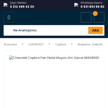
Çağrı Merkezi
Whatsapp Sipariş
0 212 489 42 30
0 531 893 55 80
ARA
Anasayfa
CHEVROLET
Captiva
Ateşleme , Elektirik , Va