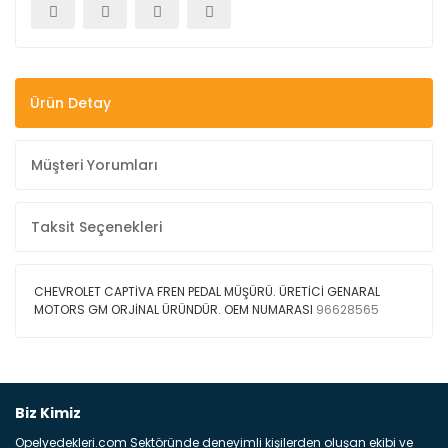
Ürün Detay
Müşteri Yorumları
Taksit Seçenekleri
CHEVROLET CAPTİVA FREN PEDAL MÜŞÜRÜ. ÜRETİCİ GENARAL
MOTORS GM ORJİNAL ÜRÜNDÜR. OEM NUMARASI
96628565
Bu ürüne ilk yorumu siz yapın!
Biz Kimiz
Opelyedekleri.com Sektöründe deneyimli kişilerden oluşan ekibi ve