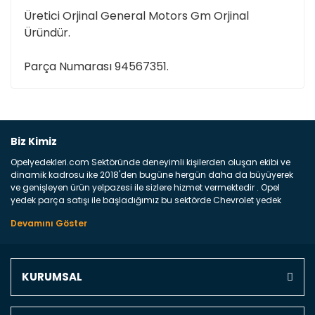
Üretici Orjinal General Motors Gm Orjinal
Üründür.
Parça Numarası 94567351.
Bu ürüne ilk yorumu siz yapın!
Biz Kimiz
Opelyedekleri.com Sektöründe deneyimli kişilerden oluşan ekibi ve
Yorum Yaz
dinamik kadrosu ike 2018'den bugüne hergün daha da büyüyerek
ve genişleyen ürün yelpazesi ile sizlere hizmet vermektedir . Opel
yedek parça satışı ile başladığımız bu sektörde Chevrolet yedek
parçaları sonrasında PSA bünyesinde olan Peugeot ve Citroen
marka araçların ve FCA Grubun Fiat ve Alfa Romeo yedek parça
satışına başlamıştır . Bünyemizde satışını gerçekleştirdiğimiz
markaların tüm orjinal yedek parçalarını ve yan sanayilerini sizlere
sunmaktayız . Online yedek parça satışına verdiğimiz öncelik ile
KURUMSAL
Türkiyenin 4 bir yanına ve uluslarası dünyanın dört bir yanına
indirimli kargo fiyatları ile istediğiniz yedek parçayı elinize
ulaştırıyoruz Ne Satıyoruz ? Bu sorunun çok açık bir cevabı var yedek
parça ve bakım seti satıyoruz. Yedek parça denince akıllara binlerce