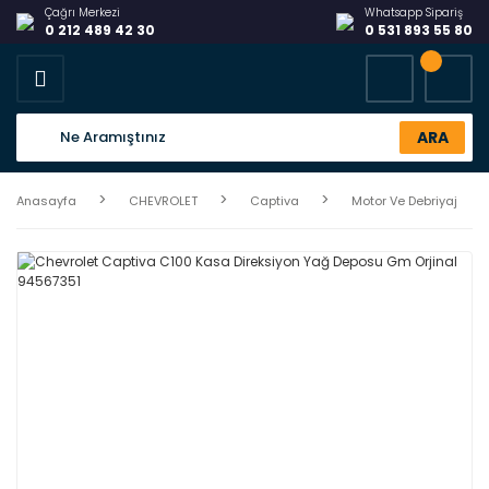
Çağrı Merkezi
Whatsapp Sipariş
0 212 489 42 30
0 531 893 55 80
ARA
Anasayfa
CHEVROLET
Captiva
Motor Ve Debriyaj