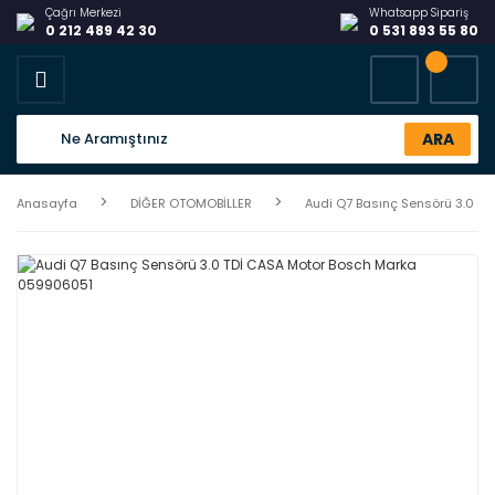
Çağrı Merkezi
Whatsapp Sipariş
0 212 489 42 30
0 531 893 55 80
ARA
Anasayfa
DİĞER OTOMOBİLLER
Audi Q7 Basınç Sensörü 3.0 T