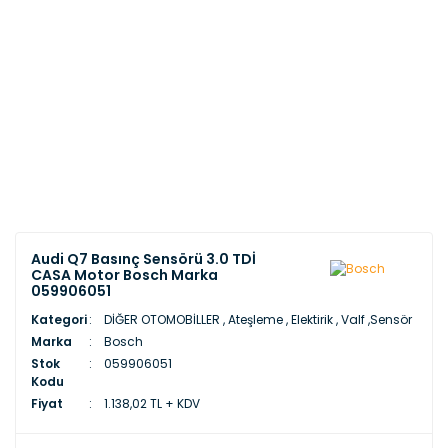
Audi Q7 Basınç Sensörü 3.0 TDİ
CASA Motor Bosch Marka
059906051
Kategori
DİĞER OTOMOBİLLER
,
Ateşleme , Elektirik , Valf ,Sensör
Marka
Bosch
Stok
059906051
Kodu
Fiyat
1.138,02 TL + KDV