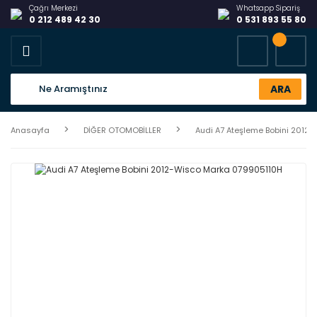
Çağrı Merkezi
Whatsapp Sipariş
0 212 489 42 30
0 531 893 55 80
ARA
Anasayfa
DİĞER OTOMOBİLLER
Audi A7 Ateşleme Bobini 2012