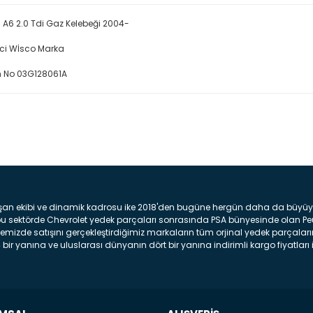
 A6 2.0 Tdi Gaz Kelebeği 2004-
ici Wİsco Marka
 No 03G128061A
Bu ürüne ilk yorumu siz yap
Yorum Yaz
şan ekibi ve dinamik kadrosu ike 2018'den bugüne hergün daha da büyüyere
z bu sektörde Chevrolet yedek parçaları sonrasında PSA bünyesinde olan P
mizde satışını gerçekleştirdiğimiz markaların tüm orjinal yedek parçaların
bir yanına ve uluslarası dünyanın dört bir yanına indirimli kargo fiyatları il
arça ve bakım seti satıyoruz. Yedek parça denince akıllara binlerce parça
 Tampon : Aracınızın ön kısmında bulunan plastik darbe emici amacı ile yap
c veya plsatikten yapılma olan tekerlek çamurluk kısmıdır. Kaporta aksam
am parçasıdır. Far : Aracımızın aydınlatma amacı ile kullanılan aksam pa
aksam parçadır . Fren Diski : Aracımızın ön ve arka tekerlerinde bulunan 