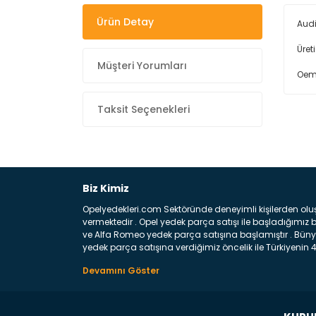
Ürün Detay
Audi
Üret
Müşteri Yorumları
Oem
Taksit Seçenekleri
Biz Kimiz
Opelyedekleri.com Sektöründe deneyimli kişilerden olu
vermektedir . Opel yedek parça satışı ile başladığımı
ve Alfa Romeo yedek parça satışına başlamıştır . Bünye
yedek parça satışına verdiğimiz öncelik ile Türkiyenin 4 
Satıyoruz ? Bu sorunun çok açık bir cevabı var yedek p
belirttiğimiz parçalar sizlere fikir sağlayacaktır. Ön
Aracınızın ön ve arka teker kısmını kapsayan metal sa
motor koruma amacı ile yapılmış olan sac kaporta aks
üretilmiş disk ile teması sayesinde durmayı sağlayan 