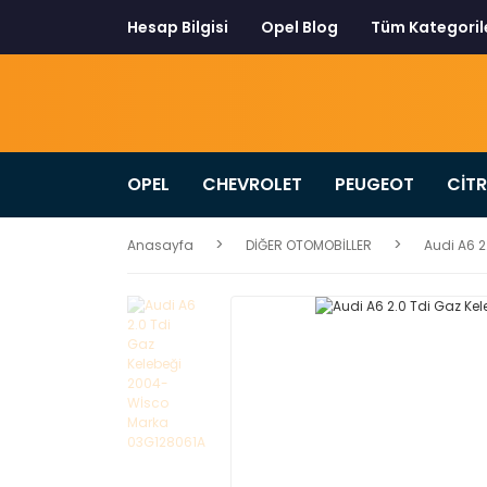
Hesap Bilgisi
Opel Blog
Tüm Kategoril
OPEL
CHEVROLET
PEUGEOT
CİT
Anasayfa
DİĞER OTOMOBİLLER
Audi A6 