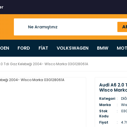
er
A
ROEN
FORD
FİAT
VOLKSWAGEN
BMW
MOT
2.0 Tdi Gaz Kelebeği 2004- Wİsco Marka 03G128061A
Audi A6 2.0
Wİsco Mark
Kategori
DİĞ
Marka
Wi
Stok
03G
Kodu
Fiyat
4.7