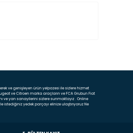
ın!
k ve genişleyen ürün yelpazesi ile sizlere hizmet
eugeot ve Citroen marka araçların ve FCA Grubun Fiat
ı ve yan sanayilerini sizlere sunmaktayız . Online
e istediğiniz yedek parçayı elinize ulaştırıyoruz Ne
 gelebilir ancak bunları biraz toparlarsak aşağıda
ılmış olan kaporta aksam parçasıdır. Çamurluk :
 parçasıdır. Kaput : Aracınızın ön kısmında bulunan
rçasıdır. Fren Balatası : Aracımızı durdurmak için
frenleme ana elemanıdır . Hangi Araçlara Yedek Parça