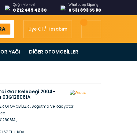
Çağrı Merkezi
Whatsapp Sipariş
0 212 489 42 30
0 531 893 55 80
RA
Üye Ol / Hesabım
OR YAĞI
DİĞER OTOMOBİLLER
 Tdi Gaz Kelebeği 2004-
a 03G128061A
ER OTOMOBİLLER
,
Soğutma Ve Radyatör
sco
128061A ,
91,67 TL + KDV