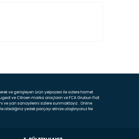
ın!
k ve genişleyen ürün yelpazesi ile sizlere hizmet
eugeot ve Citroen marka araçların ve FCA Grubun Fiat
ı ve yan sanayilerini sizlere sunmaktayız . Online
e istediğiniz yedek parçayı elinize ulaştırıyoruz Ne
 gelebilir ancak bunları biraz toparlarsak aşağıda
ılmış olan kaporta aksam parçasıdır. Çamurluk :
 parçasıdır. Kaput : Aracınızın ön kısmında bulunan
rçasıdır. Fren Balatası : Aracımızı durdurmak için
frenleme ana elemanıdır . Hangi Araçlara Yedek Parça