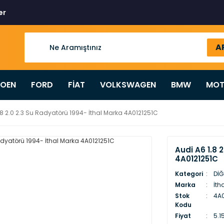
er
A
ROEN
FORD
FİAT
VOLKSWAGEN
BMW
MOT
.8 2.0 2.3 Su Radyatörü 1994- İthal Marka 4A0121251C
Audi A6 1.8 
4A0121251C
Kategori
DİĞ
Marka
İth
Stok
4A0
Kodu
Fiyat
5.1