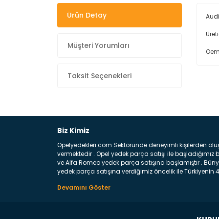
Ürün Detay
Audi
Üret
Müşteri Yorumları
Oem
Taksit Seçenekleri
Biz Kimiz
Opelyedekleri.com Sektöründe deneyimli kişilerden olu
vermektedir . Opel yedek parça satışı ile başladığımı
ve Alfa Romeo yedek parça satışına başlamıştır . Bünye
yedek parça satışına verdiğimiz öncelik ile Türkiyenin 4 
Satıyoruz ? Bu sorunun çok açık bir cevabı var yedek p
belirttiğimiz parçalar sizlere fikir sağlayacaktır. Ön
Aracınızın ön ve arka teker kısmını kapsayan metal sa
motor koruma amacı ile yapılmış olan sac kaporta aks
üretilmiş disk ile teması sayesinde durmayı sağlayan 