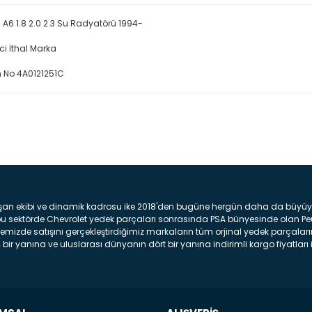
 A6 1.8 2.0 2.3 Su Radyatörü 1994-
ici İthal Marka
 No 4A0121251C
Bu ürüne ilk yorumu siz yap
Yorum Yaz
şan ekibi ve dinamik kadrosu ike 2018'den bugüne hergün daha da büyüyere
z bu sektörde Chevrolet yedek parçaları sonrasında PSA bünyesinde olan P
mizde satışını gerçekleştirdiğimiz markaların tüm orjinal yedek parçaların
bir yanına ve uluslarası dünyanın dört bir yanına indirimli kargo fiyatları il
arça ve bakım seti satıyoruz. Yedek parça denince akıllara binlerce parça
 Tampon : Aracınızın ön kısmında bulunan plastik darbe emici amacı ile yap
c veya plsatikten yapılma olan tekerlek çamurluk kısmıdır. Kaporta aksam
am parçasıdır. Far : Aracımızın aydınlatma amacı ile kullanılan aksam pa
aksam parçadır . Fren Diski : Aracımızın ön ve arka tekerlerinde bulunan 