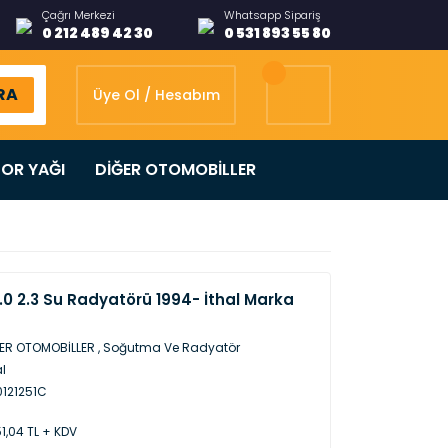
Çağrı Merkezi
Whatsapp Sipariş
0 212 489 42 30
0 531 893 55 80
RA
Üye Ol / Hesabım
OR YAĞI
DİĞER OTOMOBİLLER
2.0 2.3 Su Radyatörü 1994- İthal Marka
ER OTOMOBİLLER
,
Soğutma Ve Radyatör
al
121251C
51,04 TL + KDV