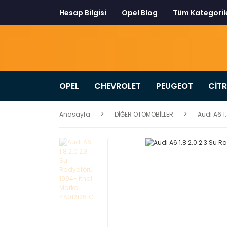
Hesap Bilgisi
Opel Blog
Tüm Kategoril
OPEL
CHEVROLET
PEUGEOT
CİT
Anasayfa
DİĞER OTOMOBİLLER
Audi A6 1