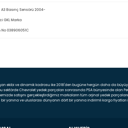
 A3 Basınç Sensörü 2004-
ici GKL Marka
 No 038906051C
Bu ürüne ilk yorumu siz yap
Yorum Yaz
şan ekibi ve dinamik kadrosu ike 2018'den bugüne hergün daha da büyüyere
z bu sektörde Chevrolet yedek parçaları sonrasında PSA bünyesinde olan P
mizde satışını gerçekleştirdiğimiz markaların tüm orjinal yedek parçaların
bir yanına ve uluslarası dünyanın dört bir yanına indirimli kargo fiyatları il
arça ve bakım seti satıyoruz. Yedek parça denince akıllara binlerce parça
 Tampon : Aracınızın ön kısmında bulunan plastik darbe emici amacı ile yap
c veya plsatikten yapılma olan tekerlek çamurluk kısmıdır. Kaporta aksam
am parçasıdır. Far : Aracımızın aydınlatma amacı ile kullanılan aksam pa
aksam parçadır . Fren Diski : Aracımızın ön ve arka tekerlerinde bulunan 