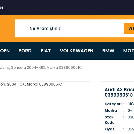
er
A
ROEN
FORD
FİAT
VOLKSWAGEN
BMW
MOT
Basınç Sensörü 2004- GKL Marka 038906051C
Audi A3 Bas
038906051C
Kategori
DİĞ
Marka
Gkl
Stok
03
Kodu
Fiyat
359