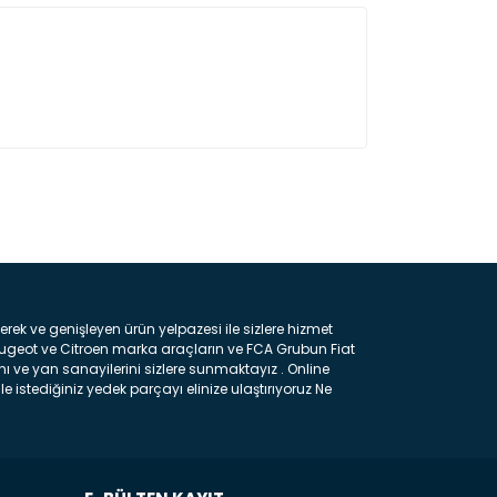
ın!
k ve genişleyen ürün yelpazesi ile sizlere hizmet
eugeot ve Citroen marka araçların ve FCA Grubun Fiat
ı ve yan sanayilerini sizlere sunmaktayız . Online
e istediğiniz yedek parçayı elinize ulaştırıyoruz Ne
 gelebilir ancak bunları biraz toparlarsak aşağıda
ılmış olan kaporta aksam parçasıdır. Çamurluk :
 parçasıdır. Kaput : Aracınızın ön kısmında bulunan
rçasıdır. Fren Balatası : Aracımızı durdurmak için
frenleme ana elemanıdır . Hangi Araçlara Yedek Parça