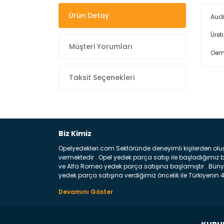
Ürün Detay
Audi
Üret
Müşteri Yorumları
Oem
Taksit Seçenekleri
Biz Kimiz
Opelyedekleri.com Sektöründe deneyimli kişilerden olu
vermektedir . Opel yedek parça satışı ile başladığımı
ve Alfa Romeo yedek parça satışına başlamıştır . Bünye
yedek parça satışına verdiğimiz öncelik ile Türkiyenin 4 
Satıyoruz ? Bu sorunun çok açık bir cevabı var yedek p
belirttiğimiz parçalar sizlere fikir sağlayacaktır. Ön
Aracınızın ön ve arka teker kısmını kapsayan metal sa
motor koruma amacı ile yapılmış olan sac kaporta aks
üretilmiş disk ile teması sayesinde durmayı sağlayan 