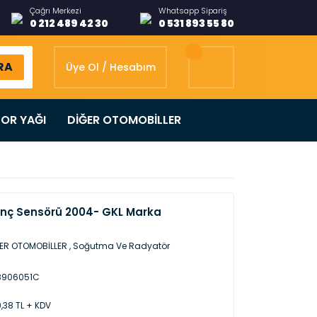
Çağrı Merkezi
Whatsapp Sipariş
0 212 489 42 30
0 531 893 55 80
RA
Üye Ol / Hesabım
OR YAĞI
DİĞER OTOMOBİLLER
ınç Sensörü 2004- GKL Marka
ER OTOMOBİLLER
,
Soğutma Ve Radyatör
8906051C
,38 TL + KDV