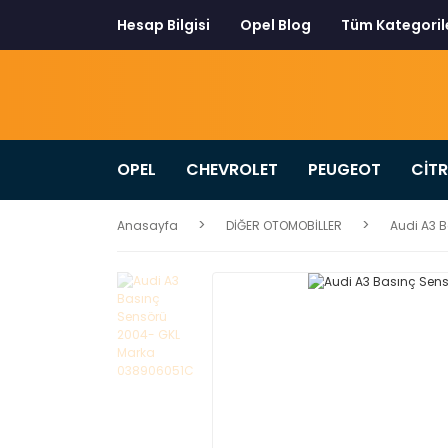
Hesap Bilgisi
Opel Blog
Tüm Kategoril
OPEL
CHEVROLET
PEUGEOT
CİT
Anasayfa
DİĞER OTOMOBİLLER
Audi A3 