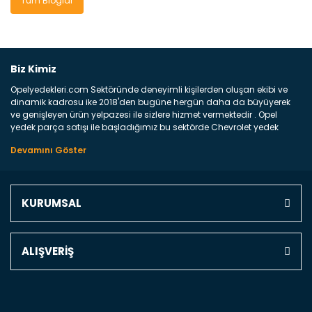
Tüm Bloglar
Biz Kimiz
Opelyedekleri.com Sektöründe deneyimli kişilerden oluşan ekibi ve
dinamik kadrosu ike 2018'den bugüne hergün daha da büyüyerek
ve genişleyen ürün yelpazesi ile sizlere hizmet vermektedir . Opel
yedek parça satışı ile başladığımız bu sektörde Chevrolet yedek
parçaları sonrasında PSA bünyesinde olan Peugeot ve Citroen
marka araçların ve FCA Grubun Fiat ve Alfa Romeo yedek parça
satışına başlamıştır . Bünyemizde satışını gerçekleştirdiğimiz
markaların tüm orjinal yedek parçalarını ve yan sanayilerini sizlere
sunmaktayız . Online yedek parça satışına verdiğimiz öncelik ile
KURUMSAL
Türkiyenin 4 bir yanına ve uluslarası dünyanın dört bir yanına
indirimli kargo fiyatları ile istediğiniz yedek parçayı elinize
ulaştırıyoruz Ne Satıyoruz ? Bu sorunun çok açık bir cevabı var yedek
parça ve bakım seti satıyoruz. Yedek parça denince akıllara binlerce
ALIŞVERİŞ
parça gelebilir ancak bunları biraz toparlarsak aşağıda belirttiğimiz
parçalar sizlere fikir sağlayacaktır. Ön Tampon : Aracınızın ön
kısmında bulunan plastik darbe emici amacı ile yapılmış olan
kaporta aksam parçasıdır. Çamurluk : Aracınızın ön ve arka teker
kısmını kapsayan metal sac veya plsatikten yapılma olan tekerlek