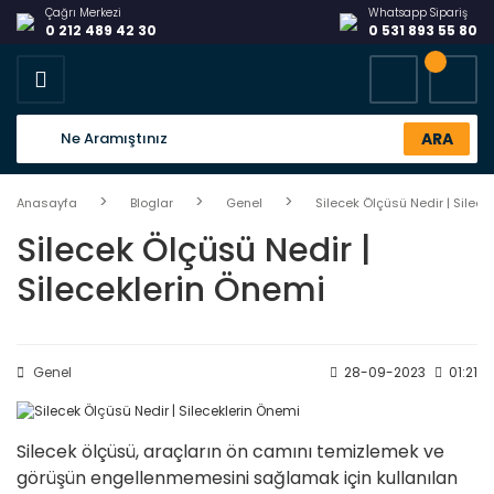
Çağrı Merkezi
Whatsapp Sipariş
0 212 489 42 30
0 531 893 55 80
ARA
Anasayfa
Bloglar
Genel
Silecek Ölçüsü Nedir | Silece
Silecek Ölçüsü Nedir |
Sileceklerin Önemi
Genel
28-09-2023
01:21
Silecek ölçüsü, araçların ön camını temizlemek ve
görüşün engellenmemesini sağlamak için kullanılan