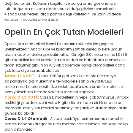
değil kalitelidir . Kullanım koşulları ve parça ömrü göz önünde
tutulduğunda aslında daha ucuz olduğu gözlemlenmektedir .
Kısaca Opel Yedek Parça pahalı değil kalitelidir . Ve uzun vadede
kendisini mutlaka amorti eder .
Opel'in En Çok Tutan Modelleri
Opelin tüm otomıbilleri özenli bir tasarım sürecinden geçerek
üretilmektedir .Ancak ülke ve kullanım şartları gereği bizlere uygun
olan modelleri daha çok satın alırız . Örneğin 2.0 motor yerine 1.3 /1.6
gibi modelleri tercih ederiz . Ya da sedan ve hatchback otomobilleri
tercih ettiğimiz gibi . Son 10 yıllık dönemde hangi otomobilleri daha
çok tuttu diye soracak olursak
Astra H 1.3 CDTİ
:
Astra H 2004 gibi uzak bir tarihte üretilmeye
başlandıysa da mükemmel teknolojilere sahip ve yol tutuşu
mükemmel bir otomobil . Üzerindeki ödüllü uzun ömürlü motor ise
hem yüksek tork hemde yakıttan tasarruf sağlıyor .
Corsa D 1.3 CDTİ
: Corsa D modellerinin hepsi çok tutmuştur . Ancak
üretildiği yıllarda kuzeni Astra H gibi döneminden bir tık önde olan
otomobil uzun yıllar kendini sattırmayı başardı ve ufak makyajlar ile
güncel kalabildi .
Corsa D 1.4 Otomatik
: Alınabilecek fiyat performsans otomobili
olması benzinli kategoride ufak motora sahip olması oldukça cazip
olan detaylarıdır .