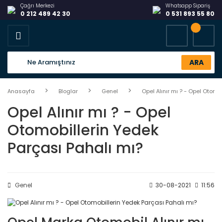
Çağrı Merkezi
Whatsapp Sipariş
0 212 489 42 30
0 531 893 55 80
ARA
Anasayfa
Bloglar
Genel
Opel Alınır mı ? - Opel Otomo
Opel Alınır mı ? - Opel
Otomobillerin Yedek
Parçası Pahalı mı?
Genel
30-08-2021
11:56