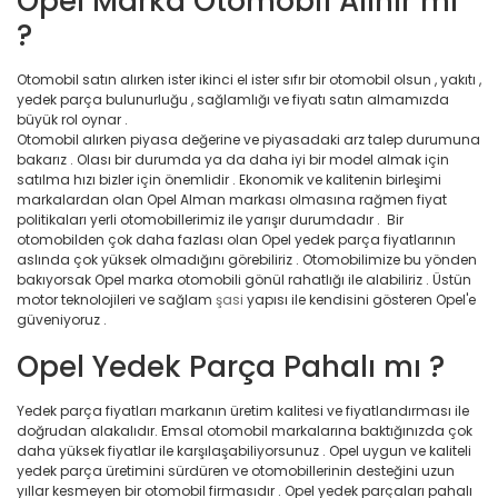
Opel Marka Otomobil Alınır mı
?
Otomobil satın alırken ister ikinci el ister sıfır bir otomobil olsun , yakıtı ,
yedek parça bulunurluğu , sağlamlığı ve fiyatı satın almamızda
büyük rol oynar .
Otomobil alırken piyasa değerine ve piyasadaki arz talep durumuna
bakarız . Olası bir durumda ya da daha iyi bir model almak için
satılma hızı bizler için önemlidir . Ekonomik ve kalitenin birleşimi
markalardan olan Opel Alman markası olmasına rağmen fiyat
politikaları yerli otomobillerimiz ile yarışır durumdadır . Bir
otomobilden çok daha fazlası olan Opel yedek parça fiyatlarının
aslında çok yüksek olmadığını görebiliriz . Otomobilimize bu yönden
bakıyorsak Opel marka otomobili gönül rahatlığı ile alabiliriz . Üstün
motor teknolojileri ve sağlam
şasi
yapısı ile kendisini gösteren Opel'e
güveniyoruz .
Opel Yedek Parça Pahalı mı ?
Yedek parça fiyatları markanın üretim kalitesi ve fiyatlandırması ile
doğrudan alakalıdır. Emsal otomobil markalarına baktığınızda çok
daha yüksek fiyatlar ile karşılaşabiliyorsunuz . Opel uygun ve kaliteli
yedek parça üretimini sürdüren ve otomobillerinin desteğini uzun
yıllar kesmeyen bir otomobil firmasıdır . Opel yedek parçaları pahalı