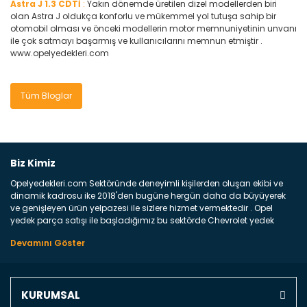
Astra J 1.3 CDTİ
:
Yakın dönemde üretilen dizel modellerden biri
olan Astra J oldukça konforlu ve mükemmel yol tutuşa sahip bir
otomobil olması ve önceki modellerin motor memnuniyetinin unvanı
ile çok satmayı başarmış ve kullanıcılarını memnun etmiştir .
www.opelyedekleri.com
Tüm Bloglar
Biz Kimiz
Opelyedekleri.com Sektöründe deneyimli kişilerden oluşan ekibi ve
dinamik kadrosu ike 2018'den bugüne hergün daha da büyüyerek
ve genişleyen ürün yelpazesi ile sizlere hizmet vermektedir . Opel
yedek parça satışı ile başladığımız bu sektörde Chevrolet yedek
parçaları sonrasında PSA bünyesinde olan Peugeot ve Citroen
marka araçların ve FCA Grubun Fiat ve Alfa Romeo yedek parça
satışına başlamıştır . Bünyemizde satışını gerçekleştirdiğimiz
markaların tüm orjinal yedek parçalarını ve yan sanayilerini sizlere
sunmaktayız . Online yedek parça satışına verdiğimiz öncelik ile
KURUMSAL
Türkiyenin 4 bir yanına ve uluslarası dünyanın dört bir yanına
indirimli kargo fiyatları ile istediğiniz yedek parçayı elinize